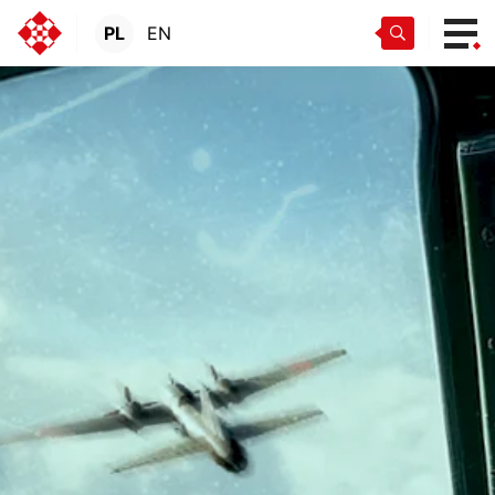
PL
EN