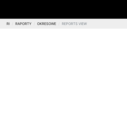
RI
RAPORTY
OKRESOWE
REPORTS VIEW
Okresowe
Skonsolidowany Raport Kwartalny
Q1 2019
.
2019-05-22
GRUPY KAPITAŁOWEJ TEN SQUARE GAMES S.A. ZA I
KWARTAŁ 2019 ROKU
SKONSOLIDOWANY RAPORT KWARTALNY