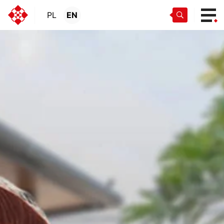
PL
EN