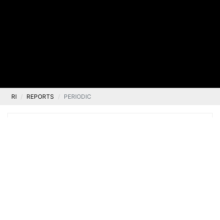
RI
REPORTS
PERIODIC
CURRENT
PERIODIC
EBI