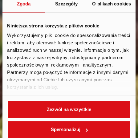
Zgoda
Szczegóły
O plikach cookies
Niniejsza strona korzysta z plików cookie
Wykorzystujemy pliki cookie do spersonalizowania treści
i reklam, aby oferować funkcje społecznościowe i
Aktualności
.
analizować ruch w naszej witrynie. Informacje o tym, jak
2019
korzystasz z naszej witryny, udostępniamy partnerom
społecznościowym, reklamowym i analitycznym.
Partnerzy mogą połączyć te informacje z innymi danymi
otrzymanymi od Ciebie lub uzyskanymi podczas
korzystania z ich usług.
Zezwól na wszystkie
Spersonalizuj