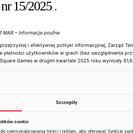
 nr 15/2025
.
. 1 MAR – informacje poufne
zejrzystej i efektywnej polityki informacyjnej, Zarząd Te
e płatności użytkowników w grach (bez uwzględnienia p
 Square Games w drugim kwartale 2025 roku wyniosły 81,6
i 48,8 mln PLN odnosi się do płatności wygenerowanych p
anych przychodów. Kolejne 15,2 mln PLN (18,7%) odnosi si
) odnosi się do płatności Wings of Heroes.
iesiącach wyniosły odpowiednio:
Szczegóły
LN, w tym Fishing Clash – 16,6 mln PLN, Hunting Clash – 4
 plików cookie
tym Fishing Clash – 17,3 mln PLN, Hunting Clash – 5,4 mln
do spersonalizowania treści i reklam, aby oferować funkcje sp