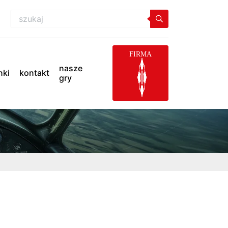
FIRMA
nasze
inki
kontakt
gry