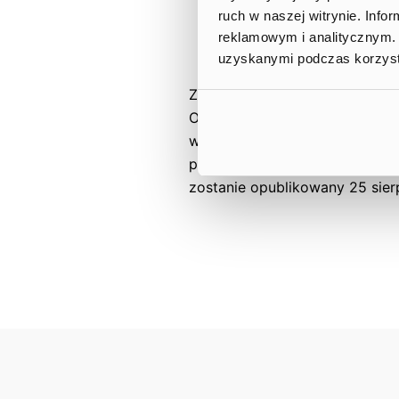
mln PLN.
ruch w naszej witrynie. Inf
czerwiec 2025: 25,7 mln 
reklamowym i analitycznym. 
– 2,0 mln PLN.
uzyskanymi podczas korzysta
Zarząd informuje również, że 
Ostateczna informacja o przy
w czasie, będzie opublikowa
przekazywanym przez Spółkę j
zostanie opublikowany 25 sier