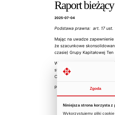
Raport bieżący
2025-07-04
Podstawa prawna: a
rt. 17 ust
Mając na uwadze zapewnienie pr
że szacunkowe skonsolidowan
czasie) Grupy Kapitałowej Ten
W szacunkowej kwocie płatnośc
stanowi ok. 59,8% skonsolidow
Clash. Kwota 6,3 mln PLN (7,7%
Płatności w poszczególnych m
Zgoda
kwiecień 2025: 27,2 mln P
– 2,2 mln PLN.
Niniejsza strona korzysta z
maj 2025: 28,7 mln PLN w 
Wykorzystujemy pliki cookie 