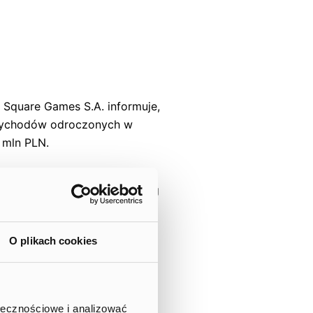
n Square Games S.A. informuje,
rzychodów odroczonych w
 mln PLN.
rzez grę Fishing Clash, co
ę do płatności w grze Hunting
O plikach cookies
,8 mln PLN, a Wings of Heroes
 PLN, a Wings of Heroes – 2,2
ołecznościowe i analizować