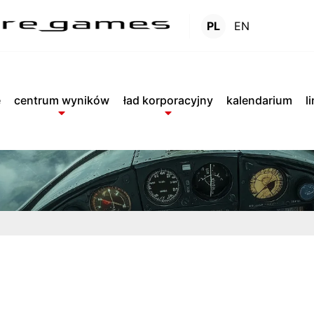
PL
EN
Raporty
.
e
centrum wyników
ład korporacyjny
kalendarium
l