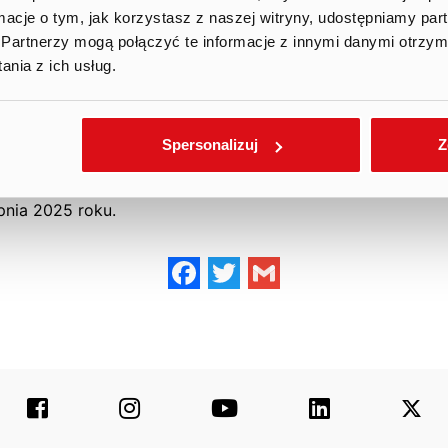
ormacje o tym, jak korzystasz z naszej witryny, udostępniamy p
PLN, w tym Fishing Clash – 14,9 mln PLN, Hunting Clash – 
Partnerzy mogą połączyć te informacje z innymi danymi otrzym
nia z ich usług.
niniejszy raport zawiera dane wstępne, które mogą różnić 
chodach ze sprzedaży, w tym w szczególności z uwzględn
Spersonalizuj
Z
na w skonsolidowanym raporcie okresowym. Najbliższym r
est skonsolidowany raport półroczny za okres zakończon
pnia 2025 roku.
Facebook
Twitter
Gmail